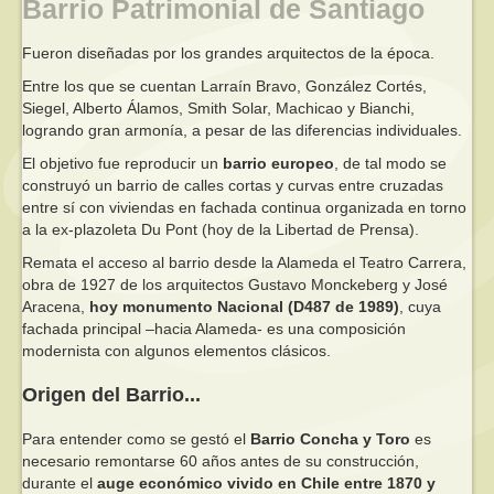
Barrio Patrimonial de Santiago
Fueron diseñadas por los grandes arquitectos de la época.
Entre los que se cuentan Larraín Bravo, González Cortés,
Siegel, Alberto Álamos, Smith Solar, Machicao y Bianchi,
logrando gran armonía, a pesar de las diferencias individuales.
El objetivo fue reproducir un
barrio europeo
, de tal modo se
construyó un barrio de calles cortas y curvas entre cruzadas
entre sí con viviendas en fachada continua organizada en torno
a la ex-plazoleta Du Pont (hoy de la Libertad de Prensa).
Remata el acceso al barrio desde la Alameda el Teatro Carrera,
obra de 1927 de los arquitectos Gustavo Monckeberg y José
Aracena,
hoy monumento Nacional (D487 de 1989)
, cuya
fachada principal –hacia Alameda- es una composición
modernista con algunos elementos clásicos.
Origen del Barrio...
Para entender como se gestó el
Barrio Concha y Toro
es
necesario remontarse 60 años antes de su construcción,
durante el
auge económico vivido en Chile entre 1870 y