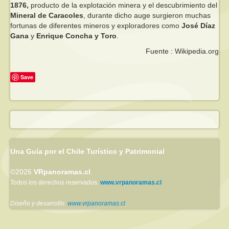
1876,
producto de la explotación minera y el descubrimiento del
Mineral de Caracoles
, durante dicho auge surgieron muchas
fortunas de diferentes mineros y exploradores como
José Díaz
Gana
y
Enrique Concha y Toro
.
Fuente : Wikipedia.org
Save
Una Guía por el Chile Turístico y Patrimonial
©2026
VRpanoramas.cl
.
Todos los derechos reservados.
www.vrpanoramas.cl
Diseño y desarrollo:
www.vrpanoramas.cl