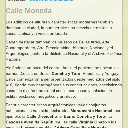
Calle Moneda
Los edificios de alturas y características modernas también
dominan la ciudad, lo que permite una mezcla de estilos, a
veces caótica y a veces ordenada.
Caben destacar también los museos de Bellas Artes, Arte
Contemporáneo, Arte Precolombino, Histórico Nacional y el
Arqueológico, junto a la Biblioteca Nacional y el Archivo Histórico
Nacional.
Alejándose un poco del centro, hacia el poniente se ubican los
barrios Dieciocho, Brasil,
Concha y Toro
, República y Yungay,
Éstos comenzaron a ser urbanizados desde mediados del siglo
XIX, siendo muy heterogéneas sus construcciones, coexistiendo
casas de diseño tradicional criollo, con casas y palacios de
estilo neoclásico, neogótico y art-deco.
Por sus características arquitéctónicas varios conjuntos
habitacionales han sido declarados
Monumento Nacional
, por
ejemplo, la
Calle Dieciocho
, el
Barrio Concha y Toro
, las
Casonas Avenida República
, las calle
Virginia Opazo
y los
pasajes
Lucrecia valdés
,
Adriana Cousiño
y
Hurtado