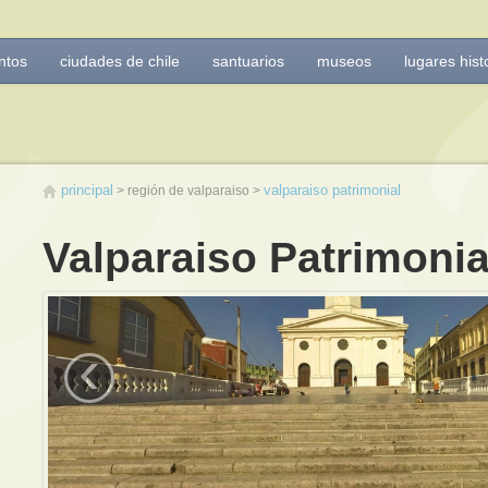
ntos
ciudades de chile
santuarios
museos
lugares hist
principal
valparaiso patrimonial
región de valparaiso
Valparaiso Patrimonia
‹