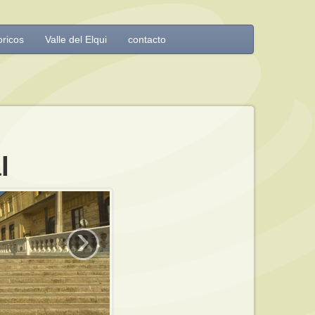
oricos
Valle del Elqui
contacto
l
›