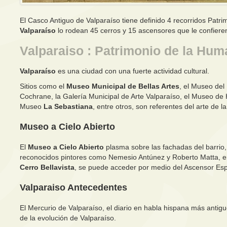
El Casco Antiguo de Valparaíso tiene definido 4 recorridos Patri
Valparaíso
lo rodean 45 cerros y 15 ascensores que le confieren
Valparaiso : Patrimonio de la Hu
Valparaíso
es una ciudad con una fuerte actividad cultural.
Sitios como el
Museo Municipal de Bellas Artes
, el Museo de
Cochrane, la Galería Municipal de Arte Valparaíso, el Museo de H
Museo
La Sebastiana
, entre otros, son referentes del arte de l
Museo a Cielo Abierto
El
Museo a Cielo Abierto
plasma sobre las fachadas del barrio,
reconocidos pintores como
Nemesio Antúnez
y Roberto Matta, e
Cerro Bellavista
, se puede acceder por medio del Ascensor Espí
Valparaiso Antecedentes
El Mercurio de Valparaíso, el diario en habla hispana más antig
de la evolución de Valparaíso.